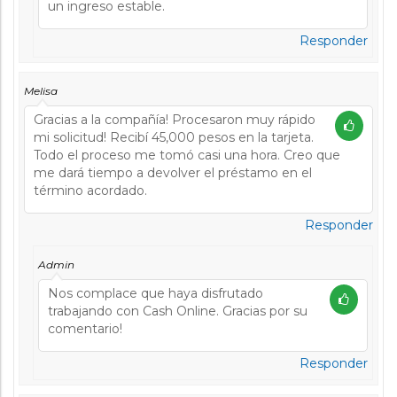
un ingreso estable.
Responder
Melisa
Gracias a la compañía! Procesaron muy rápido
mi solicitud! Recibí 45,000 pesos en la tarjeta.
Todo el proceso me tomó casi una hora. Creo que
me dará tiempo a devolver el préstamo en el
término acordado.
Responder
Admin
Nos complace que haya disfrutado
trabajando con Cash Online. Gracias por su
comentario!
Responder