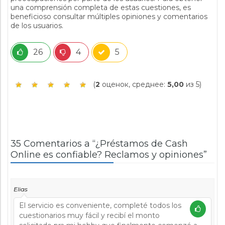
una comprensión completa de estas cuestiones, es
beneficioso consultar múltiples opiniones y comentarios
de los usuarios.
26
4
5
(
2
оценок, среднее:
5,00
из 5)
35 Comentarios a “¿Préstamos de Cash
Online es confiable? Reclamos y opiniones”
Elias
El servicio es conveniente, completé todos los
cuestionarios muy fácil y recibí el monto