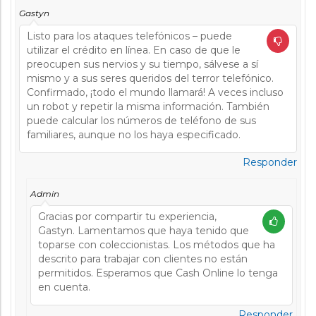
Gastуn
Listo para los ataques telefónicos – puede
utilizar el crédito en línea. En caso de que le
preocupen sus nervios y su tiempo, sálvese a sí
mismo y a sus seres queridos del terror telefónico.
Confirmado, ¡todo el mundo llamará! A veces incluso
un robot y repetir la misma información. También
puede calcular los números de teléfono de sus
familiares, aunque no los haya especificado.
Responder
Admin
Gracias por compartir tu experiencia,
Gastуn. Lamentamos que haya tenido que
toparse con coleccionistas. Los métodos que ha
descrito para trabajar con clientes no están
permitidos. Esperamos que Cash Online lo tenga
en cuenta.
Responder