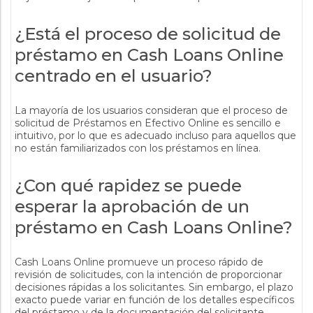
¿Está el proceso de solicitud de
préstamo en Cash Loans Online
centrado en el usuario?
La mayoría de los usuarios consideran que el proceso de
solicitud de Préstamos en Efectivo Online es sencillo e
intuitivo, por lo que es adecuado incluso para aquellos que
no están familiarizados con los préstamos en línea.
¿Con qué rapidez se puede
esperar la aprobación de un
préstamo en Cash Loans Online?
Cash Loans Online promueve un proceso rápido de
revisión de solicitudes, con la intención de proporcionar
decisiones rápidas a los solicitantes. Sin embargo, el plazo
exacto puede variar en función de los detalles específicos
del préstamo y de la documentación del solicitante.