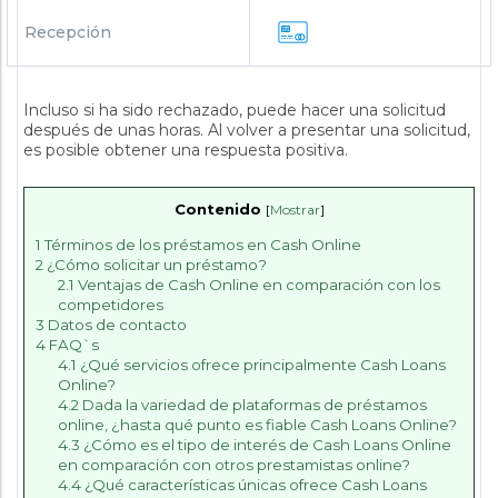
Recepción
Incluso si ha sido rechazado, puede hacer una solicitud
después de unas horas. Al volver a presentar una solicitud,
es posible obtener una respuesta positiva.
Contenido
[
Mostrar
]
1
Términos de los préstamos en Cash Online
2
¿Cómo solicitar un préstamo?
2.1
Ventajas de Cash Online en comparación con los
competidores
3
Datos de contacto
4
FAQ`s
4.1
¿Qué servicios ofrece principalmente Cash Loans
Online?
4.2
Dada la variedad de plataformas de préstamos
online, ¿hasta qué punto es fiable Cash Loans Online?
4.3
¿Cómo es el tipo de interés de Cash Loans Online
en comparación con otros prestamistas online?
4.4
¿Qué características únicas ofrece Cash Loans