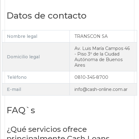
Datos de contacto
Nombre legal
TRANSCON SA
Av. Luis María Campos 46
- Piso 3º de la Ciudad
Domicilio legal
Autónoma de Buenos
Aires
Teléfono
0810-345-8700
E-mail
info@cash-online.com.ar
FAQ`s
¿Qué servicios ofrece
principalmente Cash Loans