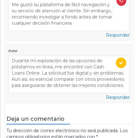
Me gustó su plataforma de fácil navegación y
su servicio de atención al cliente. Sin embargo,
recomiendo investigar a fondo antes de tomar
cualquier decisión financiera.
Responder
Kate
Durante mi exploración de las opciones de
préstamos en línea, me encontré con Cash
Loans Online. La solicitud fue digital y sin problemas.
Aun así, es esencial comparar con otros proveedores
para asegurarse de obtener las mejores condiciones.
Responder
Deja un comentario
Tu dirección de correo electrónico no será publicada.
Los
campos obligatorios están marcados con
*