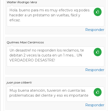
Walter Rodrigo Vera
Hola. bueno para mi es muy efectivo xq podes
haceder a un préstamo sin vueltas, fácil y
eficaz.
Responder
Quilmes Maxi Cerámicos
Un desastre! no responden los reclamos, te
debitan 2 veces la cuota en un 1 mes… UN
VERDADERO DESASTRE!
Responder
juan jose ciliberti
Muy buena atención, tuvieron en cuenta las
problematicas del cliente y eso es importante
Responder