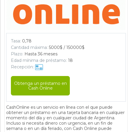
Tasa:
0,78
Cantidad máxima:
5000$ / 150000$
Plazo:
Hasta 36 meses
Edad mínima de préstamo:
18
Recepción:
Obtenga un préstamo en
Cash Online
CashOnline es un servicio en línea con el que puede
obtener un préstamo en una tarjeta bancaria en cualquier
momento del día y en cualquier ciudad de Argentina.
Incluso si necesita dinero con urgencia, en un fin de
semana o en un día feriado, con Cash Online puede