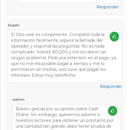
Responder
Rubén
El Sitio web es competente. Completé toda la
información fácilmente, esperé la llamada del
operador y respondí las preguntas. No es nada
complicado. Solicité 80,000 y me los dieron sin
ningún problema. Pedí una extensión en el pago, ya
que no me era posible pagar a tiempo y me lo
permitieron sin multas, solo tuve que pagar los
intereses. Estoy muy satisfecho
Responder
Admin
Rubén, gracias por su opinión sobre Cash
Online. Sin embargo, queremos advertir a
nuestros lectores: para obtener un préstamo por
una cantidad tan grande, debe tener prueba de