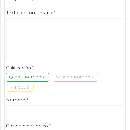
Texto de comentario
*
Calificación
*
positivamente
negativamente
neutral
Nombre
*
Correo electrónico
*