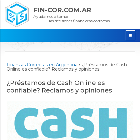
FIN-COR.COM.AR
Ayudamos a tomar
las decisiones financieras correctas
Finanzas Correctas en Argentina
/
¿Préstamos de Cash
Online es confiable? Reclamos y opiniones
¿Préstamos de Cash Online es
confiable? Reclamos y opiniones