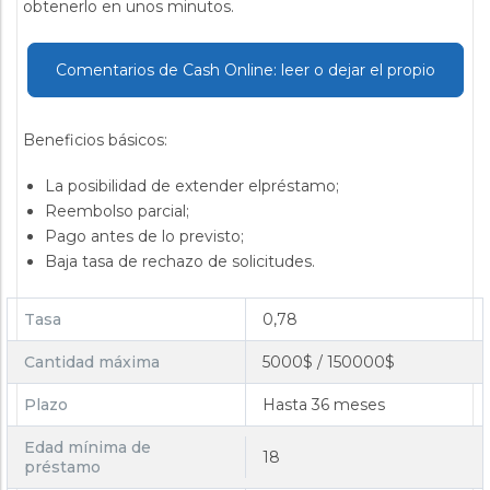
obtenerlo en unos minutos.
Comentarios de Cash Online: leer o dejar el propio
Beneficios básicos:
La posibilidad de extender elpréstamo;
Reembolso parcial;
Pago antes de lo previsto;
Baja tasa de rechazo de solicitudes.
Tasa
0,78
Cantidad máxima
5000$ / 150000$
Plazo
Hasta 36 meses
Edad mínima de
18
préstamo