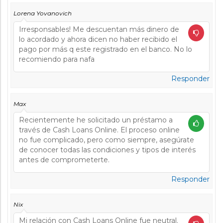
Lorena Yovanovich
Irresponsables! Me descuentan más dinero de
lo acordado y ahora dicen no haber recibido el
pago por más q este registrado en el banco. No lo
recomiendo para nafa
Responder
Max
Recientemente he solicitado un préstamo a
través de Cash Loans Online. El proceso online
no fue complicado, pero como siempre, asegúrate
de conocer todas las condiciones y tipos de interés
antes de comprometerte.
Responder
Nix
Mi relación con Cash Loans Online fue neutral.