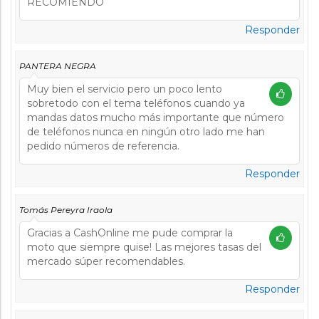
RECOMIENDO
Responder
PANTERA NEGRA
Muy bien el servicio pero un poco lento
sobretodo con el tema teléfonos cuando ya
mandas datos mucho más importante que número
de teléfonos nunca en ningún otro lado me han
pedido números de referencia.
Responder
Tomás Pereyra Iraola
Gracias a CashOnline me pude comprar la
moto que siempre quise! Las mejores tasas del
mercado súper recomendables.
Responder