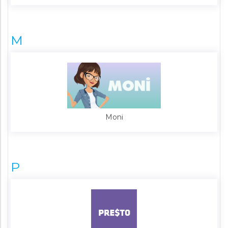
M
Moni
P