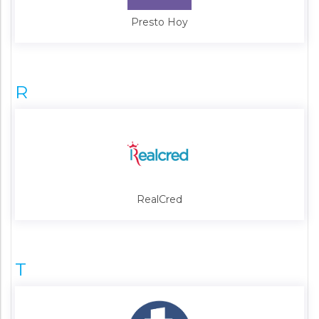
Presto Hoy
R
RealCred
T