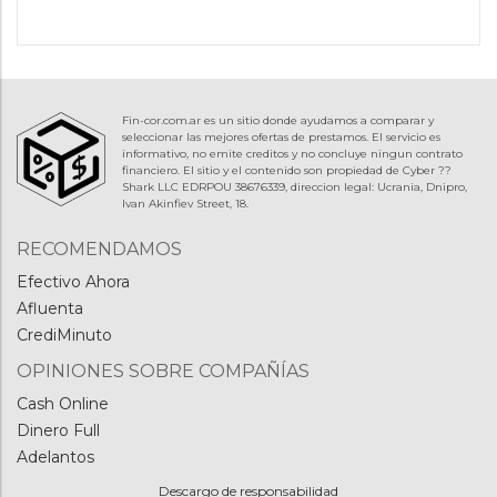
Fin-cor.com.ar es un sitio donde ayudamos a comparar y
seleccionar las mejores ofertas de prestamos. El servicio es
informativo, no emite creditos y no concluye ningun contrato
financiero. El sitio y el contenido son propiedad de Cyber ??
Shark LLC EDRPOU 38676339, direccion legal: Ucrania, Dnipro,
Ivan Akinfiev Street, 18.
RECOMENDAMOS
Efectivo Ahora
Afluenta
CrediMinuto
OPINIONES SOBRE COMPAÑÍAS
Cash Online
Dinero Full
Adelantos
Descargo de responsabilidad