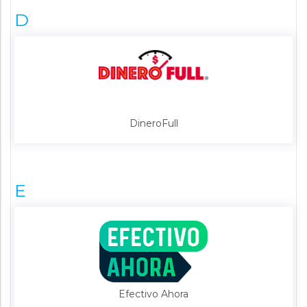
D
DineroFull
E
Efectivo Ahora