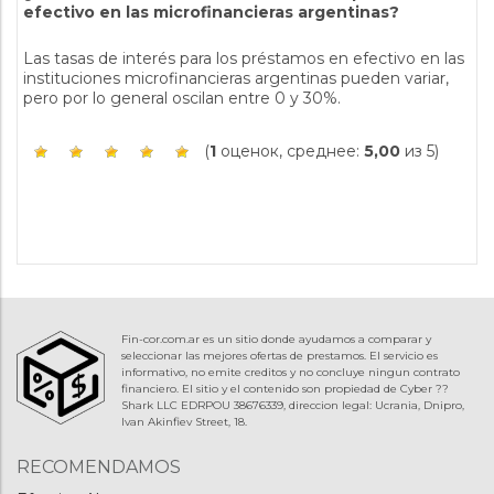
efectivo en las microfinancieras argentinas?
Las tasas de interés para los préstamos en efectivo en las
instituciones microfinancieras argentinas pueden variar,
pero por lo general oscilan entre 0 y 30%.
(
1
оценок, среднее:
5,00
из 5)
Fin-cor.com.ar es un sitio donde ayudamos a comparar y
seleccionar las mejores ofertas de prestamos. El servicio es
informativo, no emite creditos y no concluye ningun contrato
financiero. El sitio y el contenido son propiedad de Cyber ??
Shark LLC EDRPOU 38676339, direccion legal: Ucrania, Dnipro,
Ivan Akinfiev Street, 18.
RECOMENDAMOS