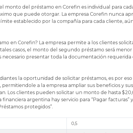
el monto del préstamo en Corefin es individual para cada
o máximo que puede otorgar. La empresa Corefin nunca 
 límite establecido por la compañía para cada cliente, a
tamo en Corefin? La empresa permite a los clientes soli
tales casos, el monto del segundo préstamo será menor q
s necesario presentar toda la documentación requerida
diantes la oportunidad de solicitar préstamos, es por es
, permitiendole a la empresa ampliar sus beneficios y su
an. Los clientes pueden solicitar un monto de hasta $20
 financiera argentina hay servicio para “Pagar facturas”
Préstamos protegidos”.
0,5