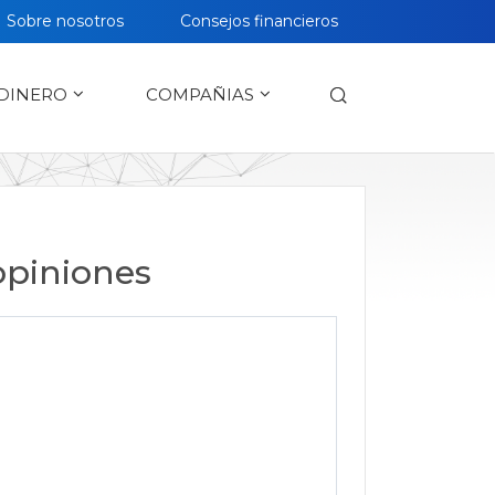
Sobre nosotros
Сonsejos financieros
 DINERO
СOMPAÑIAS
opiniones