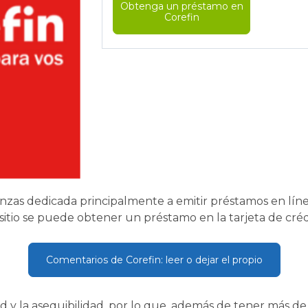
Obtenga un préstamo en
Corefin
zas dedicada principalmente a emitir préstamos en línea
te sitio se puede obtener un préstamo en la tarjeta de cr
Comentarios de Corefin: leer o dejar el propio
dad y la asequibilidad, por lo que, además de tener más d