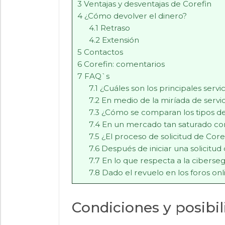
3
Ventajas y desventajas de Corefin
4
¿Cómo devolver el dinero?
4.1
Retraso
4.2
Extensión
5
Contactos
6
Corefin: comentarios
7
FAQ`s
7.1
¿Cuáles son los principales servi
7.2
En medio de la miríada de servic
7.3
¿Cómo se comparan los tipos de 
7.4
En un mercado tan saturado como
7.5
¿El proceso de solicitud de Coref
7.6
Después de iniciar una solicitu
7.7
En lo que respecta a la ciberse
7.8
Dado el revuelo en los foros on
Condiciones y posibi