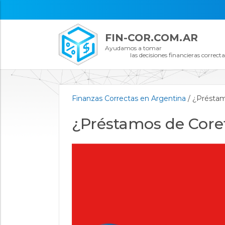
FIN-COR.COM.AR
Ayudamos a tomar
las decisiones financieras correcta
Finanzas Correctas en Argentina
/
¿Préstam
¿Préstamos de Coref