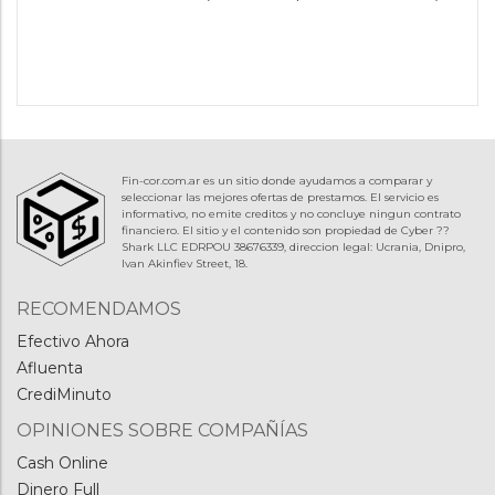
Fin-cor.com.ar es un sitio donde ayudamos a comparar y
seleccionar las mejores ofertas de prestamos. El servicio es
informativo, no emite creditos y no concluye ningun contrato
financiero. El sitio y el contenido son propiedad de Cyber ??
Shark LLC EDRPOU 38676339, direccion legal: Ucrania, Dnipro,
Ivan Akinfiev Street, 18.
RECOMENDAMOS
Efectivo Ahora
Afluenta
CrediMinuto
OPINIONES SOBRE COMPAÑÍAS
Cash Online
Dinero Full